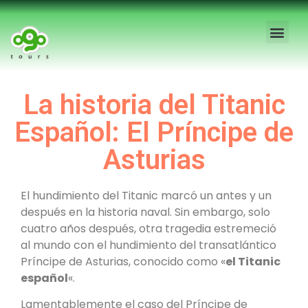
Free Tour Madrid
Visitas Guia
Tours Priva
Blog Madrid
Visitas Esco
Sobre Nosot
La historia del Titanic
Español: El Príncipe de
Asturias
El hundimiento del Titanic marcó un antes y un
después en la historia naval. Sin embargo, solo
cuatro años después, otra tragedia estremeció
al mundo con el hundimiento del transatlántico
Príncipe de Asturias, conocido como «
el Titanic
español
«.
Lamentablemente el caso del Príncipe de