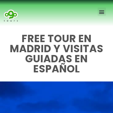
Free Tour Madrid
Visitas Guia
Tours Priva
Blog Madrid
Visitas Esco
Sobre Nosot
FREE TOUR EN
MADRID Y VISITAS
GUIADAS EN
ESPAÑOL