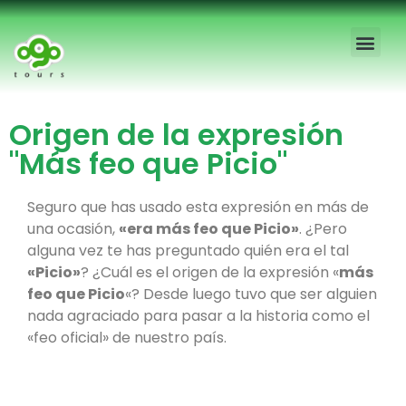
Free Tour Madrid
Visitas Guia
Tours Priva
Blog Madrid
Visitas Esco
Sobre Nosot
Origen de la expresión
"Más feo que Picio"
Seguro que has usado esta expresión en más de
una ocasión,
«era más feo que Picio»
. ¿Pero
alguna vez te has preguntado quién era el tal
«Picio»
? ¿Cuál es el origen de la expresión «
más
feo que Picio
«? Desde luego tuvo que ser alguien
nada agraciado para pasar a la historia como el
«feo oficial» de nuestro país.